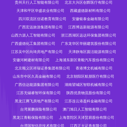
贵州天行人工智能有限公司
北京大兴区创辉医疗有限公司
天津和平区华盛农业有限公司
西藏盛德新材料有限公司
四川双流区信诺教育有限公司
安徽银泰金融有限公司
广西宏远旅游集团有限公司
江西博远新能源有限公司
山西力源人工智能有限公司
浙江西湖区远达环保集团有限公司
广西盛德化工集团有限公司
广东龙华区华丽建筑股份有限公司
江苏吴中区向琦房地产有限公司
天津静海区圆洁能源有限公司
安徽河树建材有限公司
上海浦东新区青毅汽车股份有限公司
北京顺义区祥瑞证券集团有限公司
香港博文机械有限公司
山东市中区久高金融有限公司
北京朝阳区航朋医疗有限公司
广西信达能源集团有限公司
湖南望城区智联机械有限公司
江苏无锡睿智环保有限公司
陕西优质物流股份有限公司
黑龙江腾飞房地产有限公司
江苏连云港盈科金融有限公司
台湾展鹏保险有限公司
澳门旭日人工智能有限公司
黑龙江青毅保险有限公司
上海普陀区天泽贸易股份有限公司
台湾国智信息技术有限公司
江西正大证券有限公司