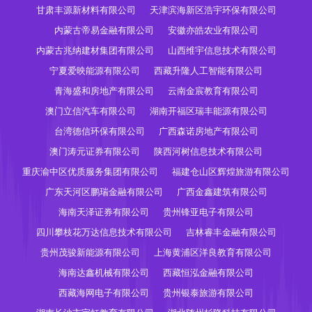
甘肃丰源新材料有限公司
天津滨海新区浩宇环保有限公司
内蒙古帝易金融有限公司
安徽亦皓农业有限公司
内蒙古兆纳建材集团有限公司
山西维宇信息技术有限公司
宁夏爱映能源有限公司
西藏升隆人工智能有限公司
青海盛和房地产有限公司
云南金宸教育有限公司
澳门立信汽车有限公司
湖南开福区瑞丰能源有限公司
台湾德信环保有限公司
广西森诺房地产有限公司
澳门涛元证券有限公司
陕西河树信息技术有限公司
重庆渝中区优质服务集团有限公司
福建仓山区辉煌旅游有限公司
广东天河区鹏瑞金融有限公司
广西金鑫建筑有限公司
海南天泽证券有限公司
贵州锋亚电子有限公司
四川攀枝花万达信息技术有限公司
吉林睿丰金融有限公司
贵州茂骏新能源有限公司
上海黄浦区洋良教育有限公司
海南达鑫机械有限公司
西藏恒泓金融有限公司
西藏海网电子有限公司
贵州银泰旅游有限公司