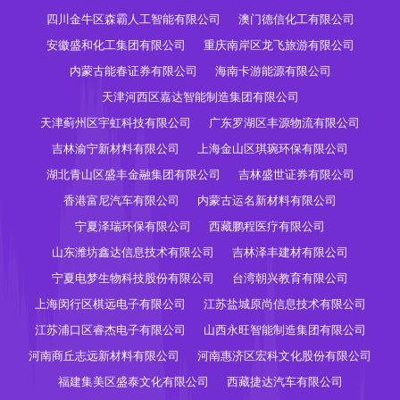
四川金牛区森霸人工智能有限公司
澳门德信化工有限公司
安徽盛和化工集团有限公司
重庆南岸区龙飞旅游有限公司
内蒙古能春证券有限公司
海南卡游能源有限公司
天津河西区嘉达智能制造集团有限公司
天津蓟州区宇虹科技有限公司
广东罗湖区丰源物流有限公司
吉林渝宁新材料有限公司
上海金山区琪琬环保有限公司
湖北青山区盛丰金融集团有限公司
吉林盛世证券有限公司
香港富尼汽车有限公司
内蒙古运名新材料有限公司
宁夏泽瑞环保有限公司
西藏鹏程医疗有限公司
山东潍坊鑫达信息技术有限公司
吉林泽丰建材有限公司
宁夏电梦生物科技股份有限公司
台湾朝兴教育有限公司
上海闵行区棋远电子有限公司
江苏盐城原尚信息技术有限公司
江苏浦口区睿杰电子有限公司
山西永旺智能制造集团有限公司
河南商丘志远新材料有限公司
河南惠济区宏科文化股份有限公司
福建集美区盛泰文化有限公司
西藏捷达汽车有限公司